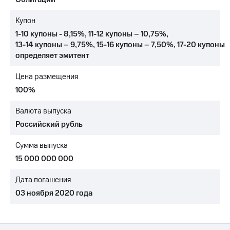
МТС
Купон
о технологиях
1-10 купоны - 8,15%
,
11-12 купоны – 10,75%
,
13-14 купоны – 9,75%
,
15-16 купоны – 7,50%
,
17-20 купоны
Достижения
определяет эмитент
Интервью
Цена размещения
Финансовая
100%
отчетность
Валюта выпуска
Контакты
Российский рубль
Новости
в
Сумма выпуска
регионе
15 000 000 000
м и акционерам
Дата погашения
Корпоративное
управление
03 ноября 2020 года
Корпоративный
секретарь