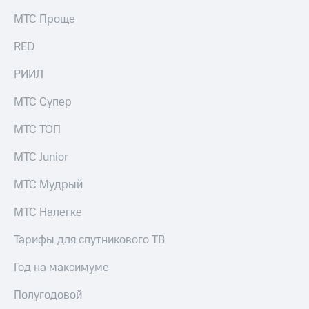
выкупа
МТС Проще
акций
Дивиденды
RED
Рынок
облигаций
РИИЛ
Описание
Еврооблигации-2023
МТС Супер
Уведомление
о
МТС ТОП
погашении
именных
МТС Junior
облигаций
Другое
МТС Мудрый
Регистратор
МТС Налегке
Реквизиты
Контакты
Тарифы для спутникового ТВ
йчивое развитие
и деловая этика
Год на максимуме
На главную
Полугодовой