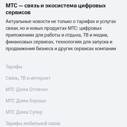
Раскрытие
МТС — связь и экосистема цифровых
информации
сервисов
Информация
акционерам
Актуальные новости не только о тарифах и услугах
Документы
связи, но и новых продуктах МТС: цифровых
ПАО
"МТС"
приложениях для работы и отдыха, ТВ и медиа,
Собрания
финансовых сервисах, технологиях для запуска и
акционеров
продвижения бизнеса и других сервисах компании
Личный
кабинет
акционера
Акционерный
Тарифы
капитал
Контроль
Связь, ТВ и интернет
и
аудит
МТС Дома Отлично
Рынок
акций
МТС Дома Хорошо
Описание
МТС Дома Супер
Программа
приобретения
Тарифы мобильной связи
Порядок