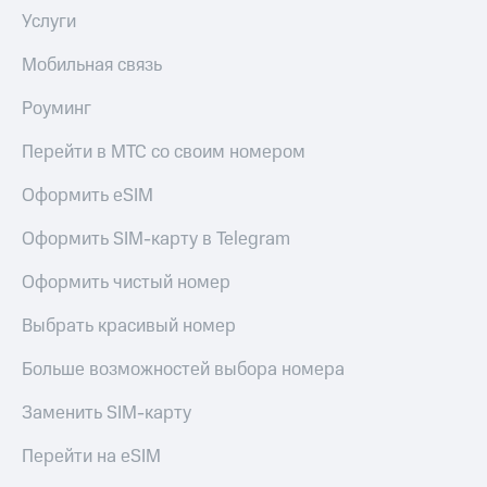
Услуги
Оплата
по QR-
коду
Мобильная связь
за границей
Роуминг
тернет-магазин
Смартфоны
Перейти в МТС со своим номером
Наушники
Оформить eSIM
и
колонки
Оформить SIM-карту в Telegram
Умные
Оформить чистый номер
часы
и
Выбрать красивый номер
трекеры
Больше возможностей выбора номера
Умный
дом
Заменить SIM-карту
Планшеты
Перейти на eSIM
Акции