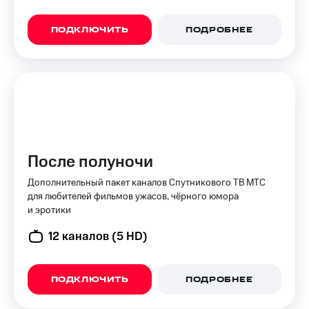
доступ
висы и подписки
к геолокации
ПОДКЛЮЧИТЬ
ПОДРОБНЕЕ
МТС
Сертификаты
Premium
безопасности
Подписка
Всё
на гигабайты
интернета,
под
фильмы,
рукой
музыка
в Мой МТС
и многое
другое
После полуночи
Посмотрите,
что
Семейная
Дополнительный пакет каналов Спутникового ТВ МТС
полезного
группа
для любителей фильмов ужасов, чёрного юмора
есть
и эротики
в нашем
Скидка
приложении
на тарифы,
12 каналов (5 HD)
общие
КИОН
подписки
и услуги,
КИОН
ПОДКЛЮЧИТЬ
ПОДРОБНЕЕ
доступ
Музыка
к геолокации