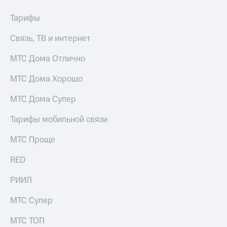
Тарифы
Покупка
Тарифы
RED,
полисов
РИИЛ
онлайн
Связь, ТВ и интернет
и МТС Супер
дешевле
Скидка 30%
МТС Дома Отлично
при оплате
на связь
с карты
МТС Дома Хорошо
МТС Деньги
С картой
МТС
Обзоры
МТС Дома Супер
Деньги
товаров
Тарифы мобильной связи
МТС
Скидки
Накопления
до 40%
МТС Проще
Откладывайте
на смартфоны
деньги
RED
и получайте
при
доход 15%
покупке
РИИЛ
со связью
Платежи
МТС
МТС Супер
и
переводы
МТС ТОП