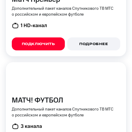
для дома
Дополнительный пакет каналов Спутникового ТВ МТС
Услуги
о российском и европейском футболе
149 ₽/
мес
Акции
1 HD-канал
МТС
Домашний
Premium
интернет
ПОДКЛЮЧИТЬ
ПОДРОБНЕЕ
Подписка
Домашнее
на гигабайты
ТВ
интернета,
фильмы,
Спутниковое
музыка
ТВ
и многое
другое
Домашний
телефон
Семейная
группа
МАТЧ! ФУТБОЛ
Перейти
в МТС
Скидка
Дополнительный пакет каналов Спутникового ТВ МТС
со своим
на тарифы,
о российском и европейском футболе
номером
общие
3 канала
подписки
Поддержка
и услуги,