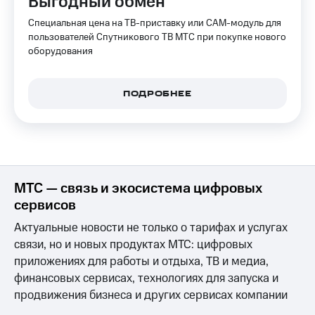
Выгодный обмен
КИОН
Специальная цена на ТВ-приставку или CAM-модуль для
Скидка 30%
Музыка
на связь
пользователей Спутникового ТВ МТС при покупке нового
оборудования
КИОН
С картой
Строки
МТС
Деньги
ПОДРОБНЕЕ
Live
МТС
Гудок
Накопления
Мой
Откладывайте
МТС
деньги
и получайте
МТС — связь и экосистема цифровых
Все
доход 15%
сервисов
приложения
Акции
Финансы
Актуальные новости не только о тарифах и услугах
Инвестиции
Условия
связи, но и новых продуктах МТС: цифровых
пополнения
Получайте
приложениях для работы и отдыха, ТВ и медиа,
доход
Скидка
финансовых сервисах, технологиях для запуска и
онлайн
30%
продвижения бизнеса и других сервисах компании
на связь
Страхование