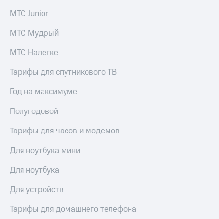
Пополнить
МТС Junior
номер
МТС
МТС Мудрый
Настройки
МТС Налегке
автоплатежа
Пополнить
Тарифы для спутникового ТВ
номер
другого
Год на максимуме
оператора
Полугодовой
Оплата
интернета
Тарифы для часов и модемов
и
ТВ
Для ноутбука мини
Переводы
Для ноутбука
с
телефона
Для устройств
на карту
Тарифы для домашнего телефона
МТС Pay