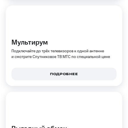
КИОН
Кино,
Строки
музыка,
книги
Live
и не
только
Гудок
Безопасность
Мультирум
Мой
МТС
Финансы
Подключайте до трёх телевизоров к одной антенне
и смотрите Спутниковое ТВ МТС по специальной цене
Все
Детям
приложения
и родителям
Инвестиции
ПОДРОБНЕЕ
Здоровье
и фитнес
Получайте
доход
Приложения
онлайн
от МТС
Страхование
Акции
Покупка
Приложения
полисов
КИОН
онлайн