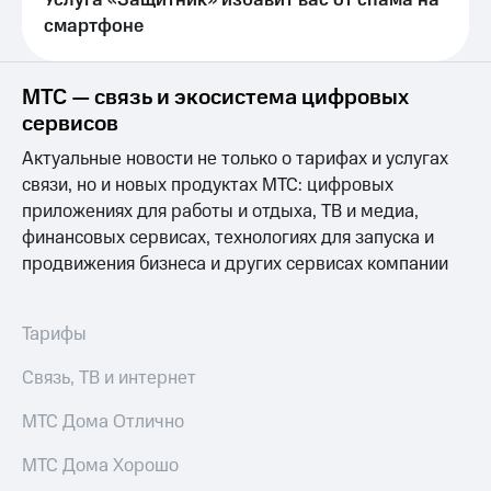
Услуга «Защитник» избавит вас от спама на
Live
и не
смартфоне
только
Гудок
Безопасность
Мой
МТС — связь и экосистема цифровых
МТС
Финансы
сервисов
Все
Детям
Актуальные новости не только о тарифах и услугах
приложения
и родителям
связи, но и новых продуктах МТС: цифровых
приложениях для работы и отдыха, ТВ и медиа,
Инвестиции
Здоровье
финансовых сервисах, технологиях для запуска и
и фитнес
Получайте
продвижения бизнеса и других сервисах компании
доход
Приложения
онлайн
от МТС
Страхование
Тарифы
Акции
Покупка
Связь, ТВ и интернет
полисов
Приложения
онлайн
КИОН
МТС Дома Отлично
Скидка 30%
на связь
КИОН
МТС Дома Хорошо
Музыка
С картой