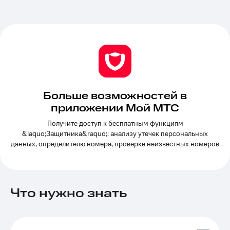
Услуги
149 ₽/
мес
Акции
МТС
Домашний
Premium
интернет
Подписка
Домашнее
на гигабайты
ТВ
интернета,
Больше возможностей в
фильмы,
Спутниковое
приложении Мой МТС
музыка
ТВ
и многое
Получите доступ к бесплатным функциям
другое
Домашний
&laquo;Защитника&raquo;: анализу утечек персональных
Семейная
телефон
данных, определителю номера, проверке неизвестных номеров
группа
Перейти
Скидка
в МТС
на тарифы,
со своим
общие
Что нужно знать
номером
подписки
и услуги,
Поддержка
доступ
к геолокации