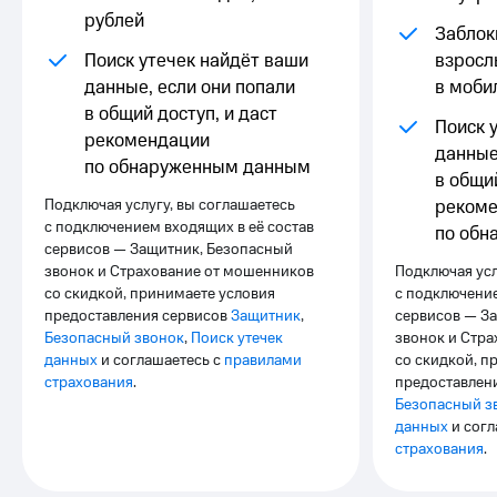
Выбрать
ТВ и телефон
рублей
красивый
для дома
Заблок
номер
Поиск утечек найдёт ваши
взросл
Услуги
данные, если они попали
в моби
Заменить
SIM-
Личный
в общий доступ, и даст
Поиск 
карту
кабинет
рекомендации
данные
интернета
по обнаруженным данным
Перейти
и
в общий
на
ТВ
Подключая услугу, вы соглашаетесь
реком
eSIM
Личный
с подключением входящих в её состав
по обн
кабинет
сервисов — Защитник, Безопасный
Для дома
спутникового
звонок и Страхование от мошенников
Подключая усл
Выберите
ТВ
со скидкой, принимаете условия
с подключение
и подключите
Скачать
предоставления сервисов
Защитник
,
сервисов — З
ТВ
приложение
Безопасный звонок
,
Поиск утечек
звонок и Стр
с выгодным
Мой
данных
и соглашаетесь с
правилами
со скидкой, п
тарифом
МТС
страхования
.
предоставлен
Акции
Тарифы
Безопасный з
Интернет,
данных
и согл
ТВ и телефон
Видеонаблюдение
страхования
.
для дома
для дома