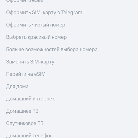
Оформить eSIM
Пополнить
номер
Оформить SIM-карту в Telegram
другого
оператора
Оформить чистый номер
Оплата
Выбрать красивый номер
интернета
и
Больше возможностей выбора номера
ТВ
Заменить SIM-карту
Переводы
с
Перейти на eSIM
телефона
на карту
Для дома
МТС Pay
Домашний интернет
Оплата
по QR-
Домашнее ТВ
коду
за границей
Спутниковое ТВ
тернет-магазин
Домашний телефон