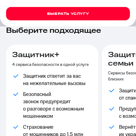
на связь
ВЫБРАТЬ УСЛУГУ
Роуминг
Тарифы
RED,
Семейная
РИИЛ
Выберите подходящее
группа
и МТС
Супер
Заказать
дешевле
SIM-
при
Защитник+
Защит
карту
оплате
семьи
с карты
4 сервиса безопасности в одной услуге
Оформить
МТС
Сервисы безоп
eSIM
Деньги
Защитник ответит за вас
близких
на нежелательные вызовы
SIM-
Выберите
Защити
карта
и подключите
Безопасный
для
ТВ
от спа
звонок предупредит
иностранцев
с выгодным
о разговоре с возможным
Предуп
тарифом
Оформить
мошенником
с воз
чистый
Тарифы
номер
Страхование
Вернёт 
Интернет,
от мошенников до 1,5 млн
их укр