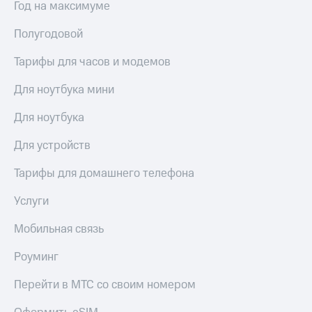
Год на максимуме
Скидка 30%
с карты
на связь
МТС Деньги
Полугодовой
С картой
Обзоры
МТС
товаров
Тарифы для часов и модемов
Деньги
МТС
Скидки
Для ноутбука мини
Накопления
до 40%
на смартфоны
Для ноутбука
Откладывайте
деньги
при
Для устройств
и получайте
покупке
доход 15%
со связью
Тарифы для домашнего телефона
Платежи
МТС
и
Услуги
переводы
Мобильная связь
Пополнить
номер
Роуминг
МТС
Перейти в МТС со своим номером
Настройки
автоплатежа