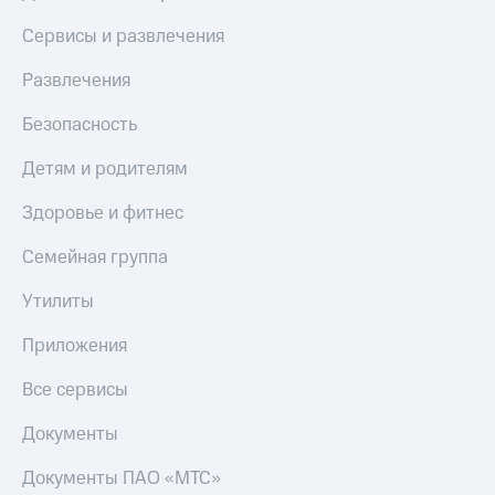
Смартфоны
Сервисы и развлечения
Наушники
и
Развлечения
колонки
Безопасность
Умные
часы
Детям и родителям
и
трекеры
Здоровье и фитнес
Умный
Семейная группа
дом
Утилиты
Планшеты
Акции
Приложения
и
скидки
Все сервисы
Все
Документы
товары
Документы ПАО «МТС»