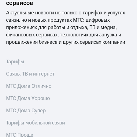
сервисов
МТС
Актуальные новости не только о тарифах и услугах
о технологиях
связи, но и новых продуктах МТС: цифровых
приложениях для работы и отдыха, ТВ и медиа,
Достижения
финансовых сервисах, технологиях для запуска и
Интервью
продвижения бизнеса и других сервисах компании
Финансовая
отчетность
Тарифы
Контакты
Связь, ТВ и интернет
Новости
в
МТС Дома Отлично
регионе
МТС Дома Хорошо
м и акционерам
Корпоративное
МТС Дома Супер
управление
Тарифы мобильной связи
Корпоративный
секретарь
МТС Проще