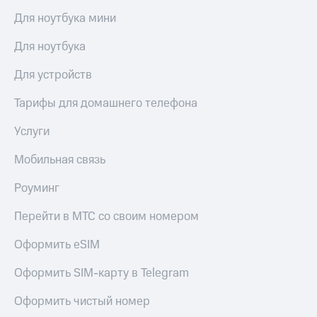
выкупа
Для ноутбука мини
акций
Дивиденды
Для ноутбука
Рынок
облигаций
Для устройств
Описание
Еврооблигации-2023
Тарифы для домашнего телефона
Уведомление
о
Услуги
погашении
именных
Мобильная связь
облигаций
Другое
Роуминг
Регистратор
Перейти в МТС со своим номером
Реквизиты
Контакты
Оформить eSIM
йчивое развитие
и деловая этика
Оформить SIM-карту в Telegram
На главную
Оформить чистый номер