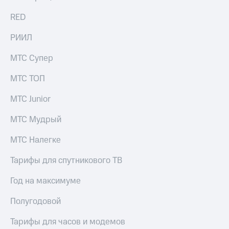
Раскрытие
информации
RED
Информация
акционерам
РИИЛ
Документы
ПАО
МТС Супер
"МТС"
Собрания
МТС ТОП
акционеров
Личный
МТС Junior
кабинет
акционера
Акционерный
МТС Мудрый
капитал
Контроль
МТС Налегке
и
аудит
Тарифы для спутникового ТВ
Рынок
акций
Год на максимуме
Описание
Полугодовой
Программа
приобретения
Тарифы для часов и модемов
Порядок