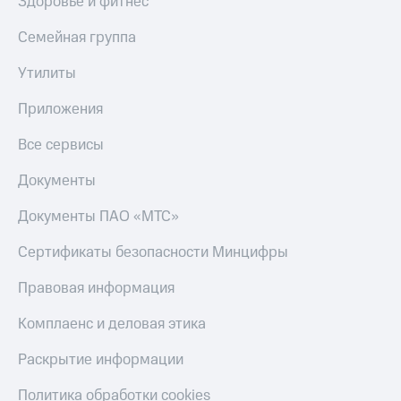
Здоровье и фитнес
Тарифы
Покупка
Семейная группа
RED,
полисов
РИИЛ
онлайн
и МТС Супер
Утилиты
дешевле
Скидка 30%
при оплате
Приложения
на связь
с карты
МТС Деньги
Все сервисы
С картой
МТС
Обзоры
Деньги
Документы
товаров
МТС
Документы ПАО «МТС»
Скидки
Накопления
до 40%
Сертификаты безопасности Минцифры
Откладывайте
на смартфоны
деньги
Правовая информация
и получайте
при
доход 15%
покупке
Комплаенс и деловая этика
со связью
Платежи
МТС
Раскрытие информации
и
переводы
Политика обработки cookies