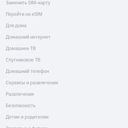
Заменить SIM-карту
КИОН
Скидка 30%
Музыка
Перейти на eSIM
на связь
КИОН
Для дома
С картой
Строки
МТС
Деньги
Домашний интернет
Live
МТС
Домашнее ТВ
Гудок
Накопления
Спутниковое ТВ
Мой
Откладывайте
МТС
деньги
Домашний телефон
и получайте
Все
доход 15%
Сервисы и развлечения
приложения
Акции
Финансы
Развлечения
Инвестиции
Условия
пополнения
Безопасность
Получайте
доход
Скидка
онлайн
Детям и родителям
30%
на связь
Страхование