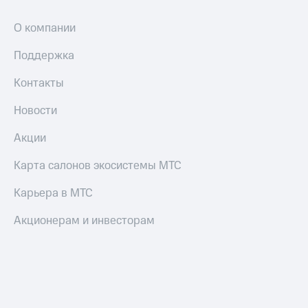
Оплата
О компании
по QR-
коду
за границей
Поддержка
тернет-магазин
Контакты
Смартфоны
Новости
Наушники
и
Акции
колонки
Карта салонов экосистемы МТС
Умные
часы
Карьера в МТС
и
трекеры
Акционерам и инвесторам
Умный
дом
Планшеты
Акции