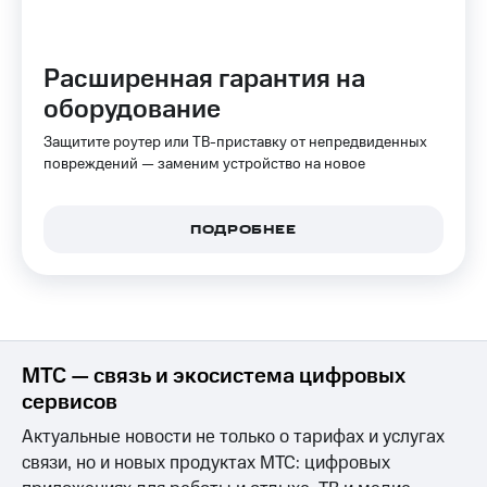
Интернет,
Выбрать
ТВ и телефон
красивый
для дома
номер
Расширенная гарантия на
Заменить
оборудование
Услуги
SIM-
карту
Защитите роутер или ТВ-приставку от непредвиденных
Личный
повреждений — заменим устройство на новое
кабинет
Перейти
интернета
на
и
eSIM
ТВ
ПОДРОБНЕЕ
Личный
Для дома
кабинет
Выберите
спутникового
и подключите
ТВ
ТВ
Скачать
с выгодным
приложение
тарифом
Мой
МТС — связь и экосистема цифровых
МТС
сервисов
Акции
Тарифы
Интернет,
Актуальные новости не только о тарифах и услугах
ТВ и телефон
связи, но и новых продуктах МТС: цифровых
Видеонаблюдение
для дома