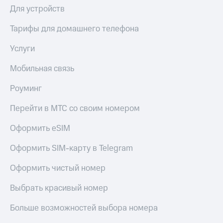
КИОН
Для устройств
Кино,
Строки
музыка,
книги
Тарифы для домашнего телефона
Live
и не
только
Услуги
Гудок
Безопасность
Мобильная связь
Мой
МТС
Финансы
Роуминг
Все
Детям
Перейти в МТС со своим номером
приложения
и родителям
Оформить eSIM
Инвестиции
Здоровье
и фитнес
Оформить SIM-карту в Telegram
Получайте
доход
Приложения
онлайн
Оформить чистый номер
от МТС
Страхование
Выбрать красивый номер
Акции
Покупка
Больше возможностей выбора номера
Приложения
полисов
КИОН
онлайн