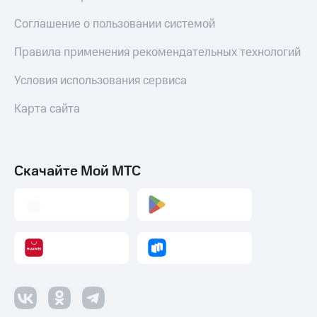
Пополнить
номер
Соглашение о пользовании системой
МТС
Правила применения рекомендательных технологий
Настройки
автоплатежа
Условия использования сервиса
Пополнить
Карта сайта
номер
другого
оператора
Скачайте Мой МТС
Оплата
интернета
и
ТВ
Переводы
с
телефона
на карту
МТС Pay