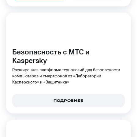
на связь
Роуминг
Тарифы
RED,
Семейная
РИИЛ
группа
и МТС
Супер
Заказать
дешевле
Безопасность с МТС и
SIM-
при
карту
оплате
Kaspersky
с карты
Оформить
МТС
Расширенная платформа технологий для безопасности
eSIM
Деньги
компьютеров и смартфонов от «Лаборатории
Касперского» и «Защитника»
SIM-
Выберите
карта
и подключите
для
ТВ
ПОДРОБНЕЕ
иностранцев
с выгодным
тарифом
Оформить
чистый
Тарифы
номер