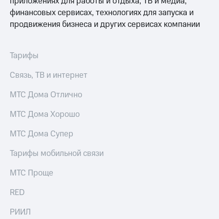
приложениях для работы и отдыха, ТВ и медиа,
для дома
финансовых сервисах, технологиях для запуска и
Услуги
продвижения бизнеса и других сервисах компании
149 ₽/
мес
Акции
МТС
Тарифы
Домашний
Premium
интернет
Связь, ТВ и интернет
Подписка
Домашнее
на гигабайты
МТС Дома Отлично
ТВ
интернета,
фильмы,
МТС Дома Хорошо
Спутниковое
музыка
ТВ
и многое
МТС Дома Супер
другое
Домашний
телефон
Тарифы мобильной связи
Семейная
группа
Перейти
МТС Проще
в МТС
Скидка
со своим
на тарифы,
RED
номером
общие
подписки
РИИЛ
Поддержка
и услуги,