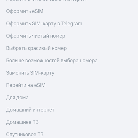
Live
и не
только
Оформить eSIM
Гудок
Безопасность
Оформить SIM-карту в Telegram
Мой
МТС
Финансы
Оформить чистый номер
Все
Детям
Выбрать красивый номер
приложения
и родителям
Инвестиции
Больше возможностей выбора номера
Здоровье
и фитнес
Получайте
Заменить SIM-карту
доход
Приложения
онлайн
Перейти на eSIM
от МТС
Страхование
Акции
Для дома
Покупка
полисов
Приложения
Домашний интернет
онлайн
КИОН
Скидка 30%
Домашнее ТВ
на связь
КИОН
Музыка
Спутниковое ТВ
С картой