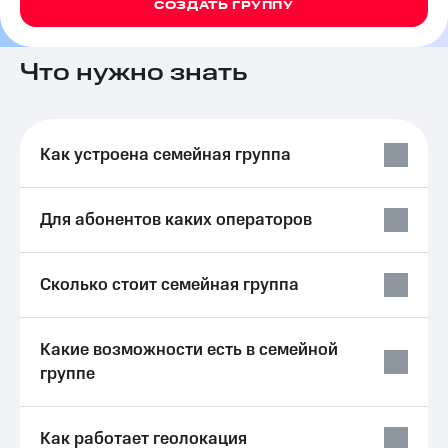
СОЗДАТЬ ГРУППУ
на связь
Роуминг
Тарифы
Что нужно знать
RED,
Семейная
РИИЛ
группа
и МТС
Супер
Заказать
дешевле
Как устроена семейная группа
SIM-
при
карту
оплате
с карты
Для абонентов каких операторов
Оформить
МТС
eSIM
Деньги
SIM-
Выберите
Сколько стоит семейная группа
карта
и подключите
для
ТВ
иностранцев
с выгодным
Какие возможности есть в семейной
тарифом
группе
Оформить
чистый
Тарифы
номер
Интернет,
Как работает геолокация