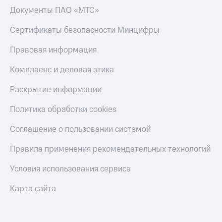
Скидка 30%
с карты
Документы ПАО «МТС»
на связь
МТС Деньги
Сертификаты безопасности Минцифры
С картой
Обзоры
МТС
товаров
Правовая информация
Деньги
МТС
Скидки
Комплаенс и деловая этика
Накопления
до 40%
на смартфоны
Раскрытие информации
Откладывайте
деньги
при
и получайте
Политика обработки cookies
покупке
доход 15%
со связью
Платежи
Соглашение о пользовании системой
МТС
и
переводы
Правила применения рекомендательных технологий
Пополнить
Условия использования сервиса
номер
МТС
Карта сайта
Настройки
автоплатежа