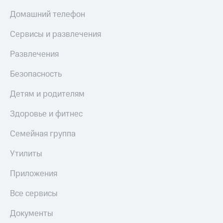
МТС
КИОН
Домашний телефон
Деньги
Строки
МТС
Сервисы и развлечения
Накопления
Live
Развлечения
Откладывайте
Гудок
деньги
и получайте
Безопасность
Мой
доход 15%
МТС
Акции
Детям и родителям
Условия
Все
пополнения
Здоровье и фитнес
приложения
Финансы
Скидка
Инвестиции
Семейная группа
30%
на связь
Получайте
Утилиты
доход
онлайн
Тарифы
Приложения
Страхование
RED,
РИИЛ
Все сервисы
Покупка
и МТС Супер
полисов
дешевле
Документы
онлайн
при оплате