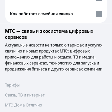
Выбрать
ТВ и телефон
красивый
для дома
номер
Как работает семейная скидка
Услуги
Заменить
SIM-
Личный
карту
кабинет
МТС — связь и экосистема цифровых
интернета
сервисов
Перейти
и
на
ТВ
Актуальные новости не только о тарифах и услугах
eSIM
Личный
связи, но и новых продуктах МТС: цифровых
кабинет
приложениях для работы и отдыха, ТВ и медиа,
Для дома
спутникового
Выберите
финансовых сервисах, технологиях для запуска и
ТВ
и подключите
Скачать
продвижения бизнеса и других сервисах компании
ТВ
приложение
с выгодным
Мой
тарифом
МТС
Тарифы
Акции
Тарифы
Связь, ТВ и интернет
Интернет,
ТВ и телефон
Видеонаблюдение
МТС Дома Отлично
для дома
для дома