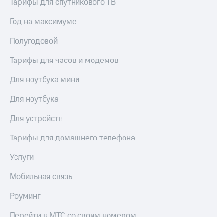
висы и подписки
Тарифы для спутникового ТВ
Сертификаты
МТС
безопасности
Premium
Год на максимуме
Всё
Подписка
Полугодовой
под
на гигабайты
рукой
интернета,
Тарифы для часов и модемов
в Мой МТС
фильмы,
музыка
Для ноутбука мини
Посмотрите,
и многое
что
другое
Для ноутбука
полезного
Семейная
есть
группа
Для устройств
в нашем
приложении
Скидка
Тарифы для домашнего телефона
на тарифы,
КИОН
общие
Услуги
подписки
КИОН
и услуги,
Музыка
доступ
Мобильная связь
к геолокации
КИОН
Кино,
Роуминг
Строки
музыка,
книги
Перейти в МТС со своим номером