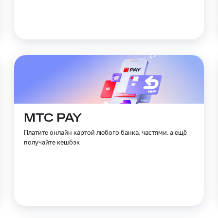
ле при оплате с карты МТС Деньги
МТС PAY
Платите онлайн картой любого банка, частями, а ещё
получайте кешбэк