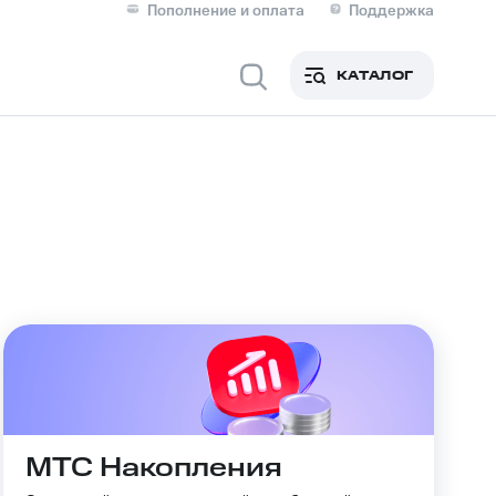
Пополнение и оплата
Поддержка
Скидка 30% на связь
Личные кабинеты
КАТАЛОГ
Мобильная связь
IM-карта для иностранцев
M
Для дома
ерейти в МТС со своим
ой МТС
Сервисы и подписки
МТС Накопления
фитнес
Приложения от МТС