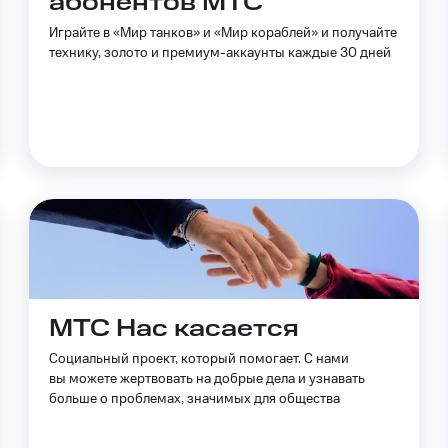
абонентов МТС
ильмы, музыка и многое другое
Играйте в «Мир танков» и «Мир кораблей» и получайте
ive
Гудок
Мой МТС
Все приложения
технику, золото и премиум-аккаунты каждые 30 дней
услуги, доступ к геолокации
 в нашем приложении
ive
Гудок
Мой МТС
Все приложения
Инвестиции
ход 15%
ер МТС
Настройки автоплатежа
Пополнить номер др
 на карту
МТС Pay
Оплата по QR-коду за границей
МТС Нас касается
ые часы и трекеры
Умный дом
Планшеты
Акции и 
Социальный проект, который помогает. С нами
ход 15%
вы можете жертвовать на добрые дела и узнавать
больше о проблемах, значимых для общества