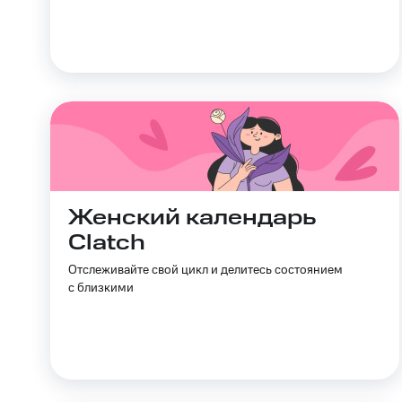
Тарифы RED, РИИЛ и МТС Супер дешев
Обзоры товаров
Скидки до 40%
на смартфоны
при покупке со связью МТС
Женский календарь
Clatch
Отслеживайте свой цикл и делитесь состоянием
с близкими