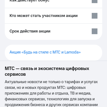
Как действует бонус
Выбрать
ТВ и телефон
красивый
для дома
номер
Услуги
Кто может стать участником акции
Заменить
SIM-
Личный
карту
кабинет
Срок действия акции
интернета
Перейти
и
на
ТВ
eSIM
Личный
кабинет
Акция «Будь на стиле с МТС и Lamoda»
Для дома
спутникового
Выберите
ТВ
и подключите
Скачать
МТС — связь и экосистема цифровых
ТВ
приложение
сервисов
с выгодным
Мой
тарифом
МТС
Актуальные новости не только о тарифах и услугах
Акции
Тарифы
связи, но и новых продуктах МТС: цифровых
Интернет,
приложениях для работы и отдыха, ТВ и медиа,
ТВ и телефон
Видеонаблюдение
финансовых сервисах, технологиях для запуска и
для дома
для дома
продвижения бизнеса и других сервисах компании