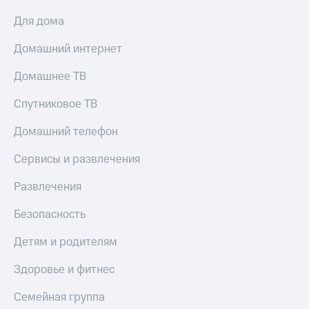
МТС
КИОН
Для дома
Деньги
Строки
МТС
Домашний интернет
Накопления
Live
Откладывайте
Домашнее ТВ
Гудок
деньги
и получайте
Спутниковое ТВ
Мой
доход 15%
МТС
Акции
Домашний телефон
Условия
Все
пополнения
приложения
Сервисы и развлечения
Финансы
Скидка
Инвестиции
Развлечения
30%
на связь
Получайте
Безопасность
доход
онлайн
Тарифы
Детям и родителям
Страхование
RED,
РИИЛ
Здоровье и фитнес
Покупка
и МТС Супер
полисов
дешевле
Семейная группа
онлайн
при оплате