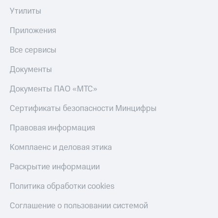
Скидка 30%
с карты
Утилиты
на связь
МТС Деньги
Приложения
С картой
Обзоры
МТС
товаров
Все сервисы
Деньги
МТС
Скидки
Документы
Накопления
до 40%
на смартфоны
Откладывайте
Документы ПАО «МТС»
деньги
при
и получайте
Сертификаты безопасности Минцифры
покупке
доход 15%
со связью
Платежи
Правовая информация
МТС
и
переводы
Комплаенс и деловая этика
Пополнить
Раскрытие информации
номер
МТС
Политика обработки cookies
Настройки
Соглашение о пользовании системой
автоплатежа