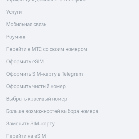
Live
и не
только
Услуги
Гудок
Безопасность
Мобильная связь
Мой
МТС
Финансы
Роуминг
Все
Детям
приложения
Перейти в МТС со своим номером
и родителям
Инвестиции
Оформить eSIM
Здоровье
и фитнес
Получайте
Оформить SIM-карту в Telegram
доход
Приложения
онлайн
от МТС
Оформить чистый номер
Страхование
Акции
Выбрать красивый номер
Покупка
полисов
Приложения
Больше возможностей выбора номера
онлайн
КИОН
Скидка 30%
Заменить SIM-карту
на связь
КИОН
Музыка
Перейти на eSIM
С картой