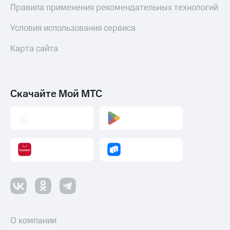
Правила применения рекомендательных технологий
Пополнить
номер
Условия использования сервиса
другого
оператора
Карта сайта
Оплата
интернета
и
ТВ
Скачайте Мой МТС
Переводы
с
телефона
на карту
МТС Pay
Оплата
по QR-
коду
за границей
О компании
тернет-магазин