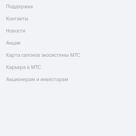
Смартфоны
Поддержка
Наушники
Контакты
и
колонки
Новости
Умные
Акции
часы
и
трекеры
Карта салонов экосистемы МТС
Умный
Карьера в МТС
дом
Акционерам и инвесторам
Планшеты
Акции
и
скидки
Все
товары