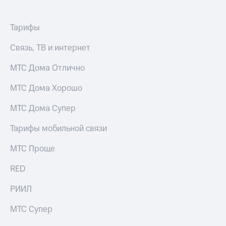
Услуги
149 ₽/
мес
Акции
Тарифы
МТС
Домашний
Связь, ТВ и интернет
Premium
интернет
Подписка
МТС Дома Отлично
Домашнее
на гигабайты
ТВ
интернета,
МТС Дома Хорошо
фильмы,
Спутниковое
музыка
МТС Дома Супер
ТВ
и многое
другое
Тарифы мобильной связи
Домашний
Семейная
телефон
группа
МТС Проще
Перейти
Скидка
RED
в МТС
на тарифы,
со своим
общие
номером
РИИЛ
подписки
и услуги,
Поддержка
МТС Супер
доступ
к геолокации